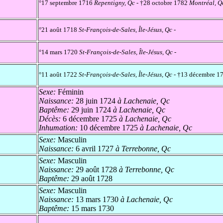
°17 septembre 1716
Repentigny, Qc
- †28 octobre 1782
Montréal, Q
°21 août 1718
St-François-de-Sales, Île-Jésus, Qc
-
°14 mars 1720
St-François-de-Sales, Île-Jésus, Qc
-
°11 août 1722
St-François-de-Sales, Île-Jésus, Qc
- †13 décembre 1
Sexe:
Féminin
Naissance:
28 juin 1724
à Lachenaie, Qc
Baptême:
29 juin 1724
à Lachenaie, Qc
Décès:
6 décembre 1725
à Lachenaie, Qc
Inhumation:
10 décembre 1725
à Lachenaie, Qc
Sexe:
Masculin
Naissance:
6 avril 1727
à Terrebonne, Qc
Sexe:
Masculin
Naissance:
29 août 1728
à Terrebonne, Qc
Baptême:
29 août 1728
Sexe:
Masculin
Naissance:
13 mars 1730
à Lachenaie, Qc
Baptême:
15 mars 1730