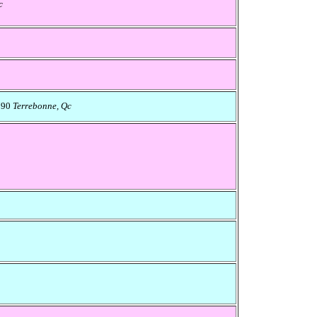
c
790
Terrebonne, Qc