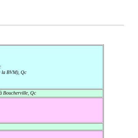
c
e la BVM), Qc
à Boucherville, Qc