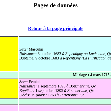
Pages de données
Retour à la page principale
Sexe:
Masculin
Naissance:
8 octobre 1683
à Repentigny ou Lachenaie, Q
Baptême:
9 octobre 1683
à Repentigny (La Purification d
Mariage :
4 mars 1715
Sexe:
Féminin
Naissance:
1 septembre 1695
à Boucherville, Qc
Baptême:
1 septembre 1895
à Boucherville, Qc
Décès:
15 janvier 1763
à Terrebonne, Qc