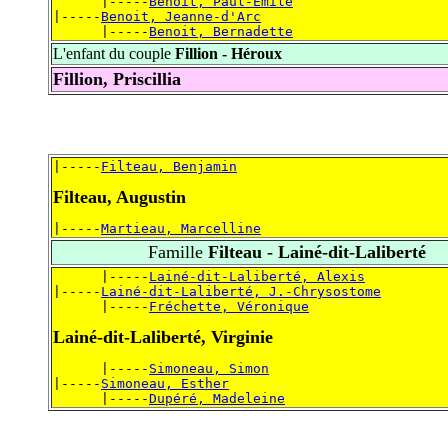
      |-----
Benoit, Paul-Emile
|-----
Benoit, Jeanne-d'Arc
      |-----
Benoit, Bernadette
L'enfant du couple
Fillion - Héroux
Fillion, Priscillia
|-----
Filteau, Benjamin
Filteau, Augustin
|-----
Martieau, Marcelline
Famille
Filteau - Lainé-dit-Laliberté
      |-----
Lainé-dit-Laliberté, Alexis
|-----
Lainé-dit-Laliberté, J.-Chrysostome
      |-----
Fréchette, Véronique
Lainé-dit-Laliberté, Virginie
      |-----
Simoneau, Simon
|-----
Simoneau, Esther
      |-----
Dupéré, Madeleine