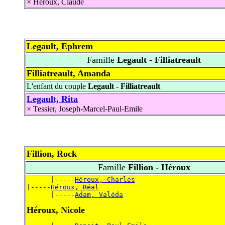
×
Héroux, Claude
Legault, Ephrem
Famille
Legault - Filliatreault
Filliatreault, Amanda
L'enfant du couple
Legault - Filliatreault
Legault, Rita
×
Tessier, Joseph-Marcel-Paul-Emile
Fillion, Rock
Famille
Fillion - Héroux
      |-----
Héroux, Charles
|-----
Héroux, Réal
      |-----
Adam, Valéda
Héroux, Nicole